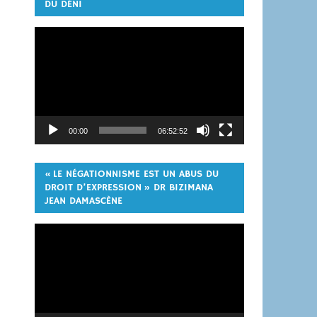
DU DÉNI
Lecteur
vidéo
00:00
06:52:52
« LE NÉGATIONNISME EST UN ABUS DU
DROIT D’EXPRESSION » DR BIZIMANA
JEAN DAMASCÈNE
Lecteur
vidéo