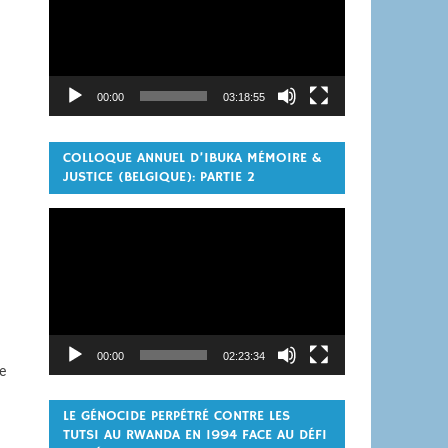
00:00
03:18:55
COLLOQUE ANNUEL D’IBUKA MÉMOIRE &
JUSTICE (BELGIQUE): PARTIE 2
Lecteur
vidéo
00:00
02:23:34
e
LE GÉNOCIDE PERPÉTRÉ CONTRE LES
TUTSI AU RWANDA EN 1994 FACE AU DÉFI