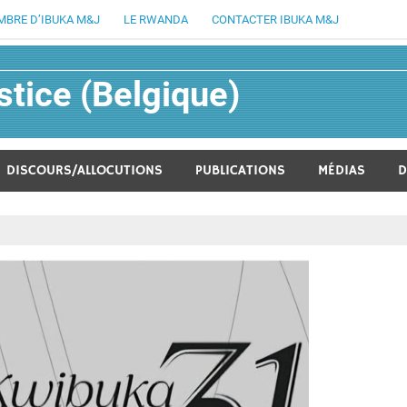
MBRE D’IBUKA M&J
LE RWANDA
CONTACTER IBUKA M&J
tice (Belgique)
lucratif fondée en août 1994
DISCOURS/ALLOCUTIONS
PUBLICATIONS
MÉDIAS
D