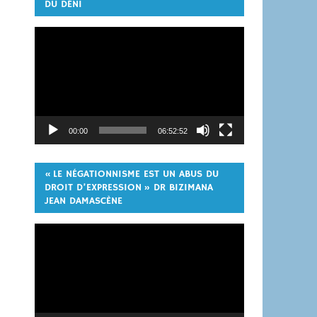
DU DÉNI
Lecteur
vidéo
00:00
06:52:52
« LE NÉGATIONNISME EST UN ABUS DU
DROIT D’EXPRESSION » DR BIZIMANA
JEAN DAMASCÈNE
Lecteur
vidéo