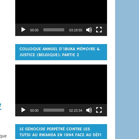
00:00
03:18:55
COLLOQUE ANNUEL D’IBUKA MÉMOIRE &
JUSTICE (BELGIQUE): PARTIE 2
Lecteur
vidéo
e
00:00
02:23:34
LE GÉNOCIDE PERPÉTRÉ CONTRE LES
TUTSI AU RWANDA EN 1994 FACE AU DÉFI
ique