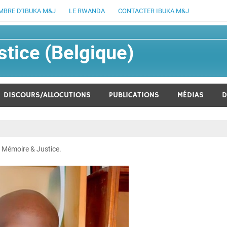
MBRE D’IBUKA M&J
LE RWANDA
CONTACTER IBUKA M&J
tice (Belgique)
lucratif fondée en août 1994
DISCOURS/ALLOCUTIONS
PUBLICATIONS
MÉDIAS
D
a Mémoire & Justice.