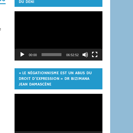
DU DÉNI
Lecteur
vidéo
e
00:00
06:52:52
« LE NÉGATIONNISME EST UN ABUS DU
DROIT D’EXPRESSION » DR BIZIMANA
JEAN DAMASCÈNE
Lecteur
vidéo