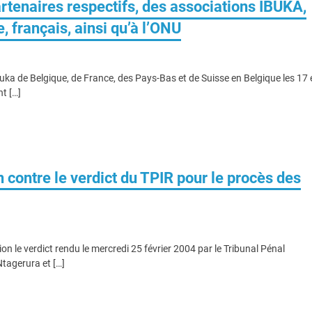
rtenaires respectifs, des associations IBUKA,
 français, ainsi qu’à l’ONU
uka de Belgique, de France, des Pays-Bas et de Suisse en Belgique les 17 
t […]
contre le verdict du TPIR pour le procès des
n le verdict rendu le mercredi 25 février 2004 par le Tribunal Pénal
tagerura et […]