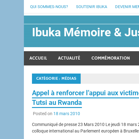
Skip
QUI SOMMES-NOUS?
SOUTENIR IBUKA
DEVENIR ME
to
content
Ibuka Mémoire & Jus
IBUKA-Mémoire et Justice est une association sans but 
ACCUEIL
ACTUALITÉ
COMMÉMORATION
CATÉGORIE :
MÉDIAS
Appel à renforcer l’appui aux vict
Tutsi au Rwanda
Posted on
18 mars 2010
Communiqué de presse 23 Mars 2010 Le jeudi 18 mars 20
colloque international au Parlement européen à Bruxelles