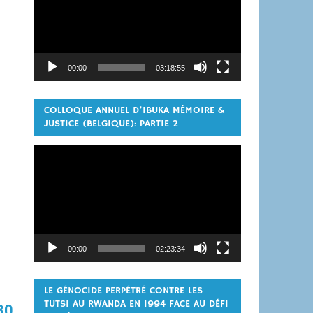
00:00
03:18:55
COLLOQUE ANNUEL D’IBUKA MÉMOIRE &
JUSTICE (BELGIQUE): PARTIE 2
Lecteur
vidéo
00:00
02:23:34
LE GÉNOCIDE PERPÉTRÉ CONTRE LES
TUTSI AU RWANDA EN 1994 FACE AU DÉFI
30