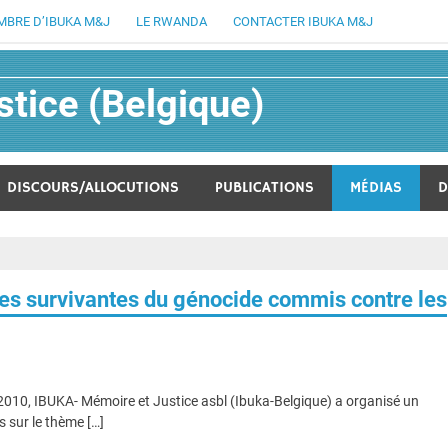
MBRE D’IBUKA M&J
LE RWANDA
CONTACTER IBUKA M&J
tice (Belgique)
lucratif fondée en août 1994
DISCOURS/ALLOCUTIONS
PUBLICATIONS
MÉDIAS
D
imes survivantes du génocide commis contre les
10, IBUKA- Mémoire et Justice asbl (Ibuka-Belgique) a organisé un
 sur le thème […]