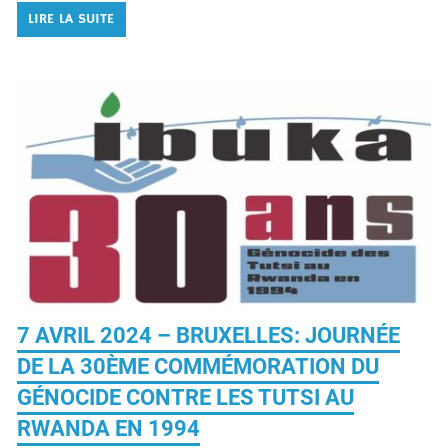
ANNUEL D’IBUKA MÉMOIRE ET JUSTICE Pour plus d’images
(photos) veuillez suivre […]
LIRE LA SUITE
7 AVRIL 2024 – BRUXELLES: JOURNÉE
DE LA 30ÈME COMMÉMORATION DU