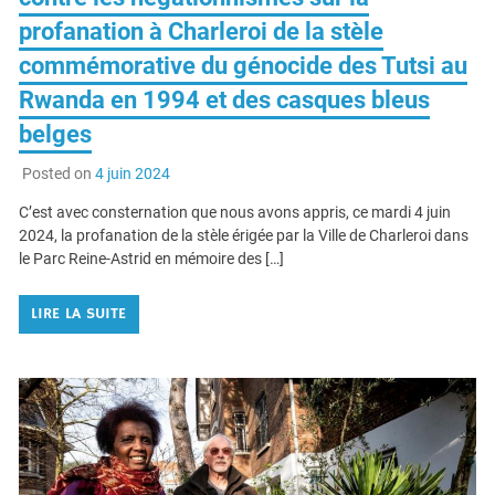
prévention des crimes de génocide et
contre les négationnismes sur la
profanation à Charleroi de la stèle
commémorative du génocide des Tutsi au
Rwanda en 1994 et des casques bleus
belges
Posted on
4 juin 2024
C’est avec consternation que nous avons appris, ce mardi 4 juin
2024, la profanation de la stèle érigée par la Ville de Charleroi dans
le Parc Reine-Astrid en mémoire des […]
LIRE LA SUITE