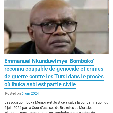
Emmanuel Nkunduwimye ‘Bomboko’
reconnu coupable de génocide et crimes
de guerre contre les Tutsi dans le procès
où Ibuka asbl est partie civile
Posted on
6 juin 2024