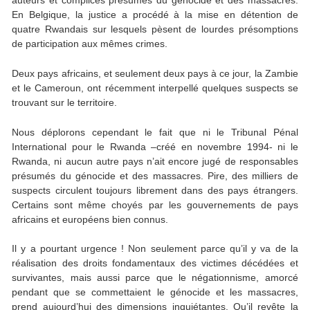
auteurs et complices présumés du génocide et des massacres.
En Belgique, la justice a procédé à la mise en détention de
quatre Rwandais sur lesquels pèsent de lourdes présomptions
de participation aux mêmes crimes.
Deux pays africains, et seulement deux pays à ce jour, la Zambie
et le Cameroun, ont récemment interpellé quelques suspects se
trouvant sur le territoire.
Nous déplorons cependant le fait que ni le Tribunal Pénal
International pour le Rwanda –créé en novembre 1994- ni le
Rwanda, ni aucun autre pays n’ait encore jugé de responsables
présumés du génocide et des massacres. Pire, des milliers de
suspects circulent toujours librement dans des pays étrangers.
Certains sont même choyés par les gouvernements de pays
africains et européens bien connus.
Il y a pourtant urgence ! Non seulement parce qu’il y va de la
réalisation des droits fondamentaux des victimes décédées et
survivantes, mais aussi parce que le négationnisme, amorcé
pendant que se commettaient le génocide et les massacres,
prend aujourd’hui des dimensions inquiétantes. Qu’il revête la