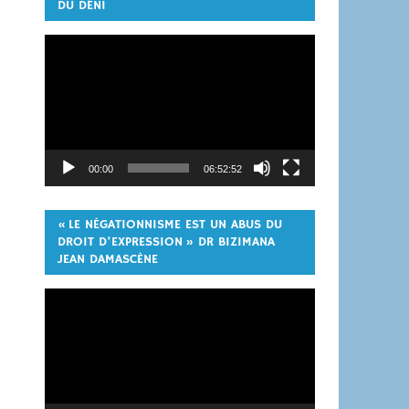
DU DÉNI
Lecteur
vidéo
00:00
06:52:52
« LE NÉGATIONNISME EST UN ABUS DU
DROIT D’EXPRESSION » DR BIZIMANA
JEAN DAMASCÈNE
Lecteur
vidéo