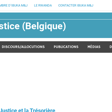
MBRE D’IBUKA M&J
LE RWANDA
CONTACTER IBUKA M&J
tice (Belgique)
lucratif fondée en août 1994
DISCOURS/ALLOCUTIONS
PUBLICATIONS
MÉDIAS
D
Justice et la Trésorière