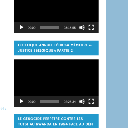
00:00
03:18:55
COLLOQUE ANNUEL D’IBUKA MÉMOIRE &
JUSTICE (BELGIQUE): PARTIE 2
Lecteur
vidéo
00:00
02:23:34
id »
LE GÉNOCIDE PERPÉTRÉ CONTRE LES
TUTSI AU RWANDA EN 1994 FACE AU DÉFI