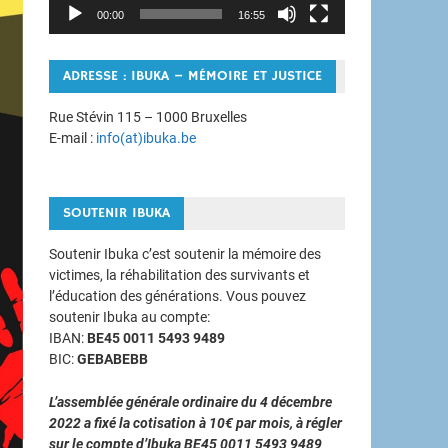
00:00
16:55
ADRESSE : IBUKA – MÉMOIRE ET JUSTICE
Rue Stévin 115 – 1000 Bruxelles
E-mail :
info(at)ibuka.be
SOUTENIR IBUKA
Soutenir Ibuka c’est soutenir la mémoire des
victimes, la réhabilitation des survivants et
l’éducation des générations. Vous pouvez
soutenir Ibuka au compte:
IBAN:
BE45 0011 5493 9489
BIC:
GEBABEBB
L’assemblée générale ordinaire du 4 décembre
2022 a fixé la cotisation à 10€ par mois, à régler
sur le compte d’Ibuka BE45 0011 5493 9489