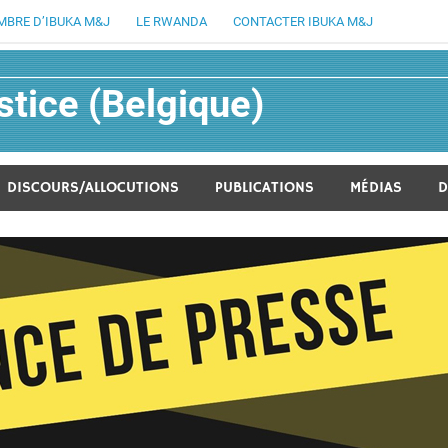
MBRE D’IBUKA M&J
LE RWANDA
CONTACTER IBUKA M&J
tice (Belgique)
lucratif fondée en août 1994
DISCOURS/ALLOCUTIONS
PUBLICATIONS
MÉDIAS
D