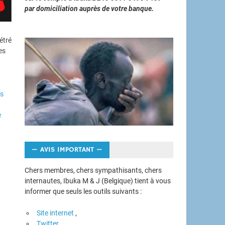
par domiciliation auprès de votre banque.
étré
es
es
e
— AVIS IMPORTANT —
Chers membres, chers sympathisants, chers
internautes, Ibuka M & J (Belgique) tient à vous
informer que seuls les outils suivants :
Site internet
,
Twitter,