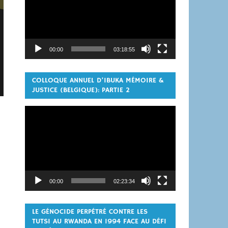
00:00
03:18:55
COLLOQUE ANNUEL D’IBUKA MÉMOIRE &
JUSTICE (BELGIQUE): PARTIE 2
Lecteur
vidéo
00:00
02:23:34
LE GÉNOCIDE PERPÉTRÉ CONTRE LES
TUTSI AU RWANDA EN 1994 FACE AU DÉFI