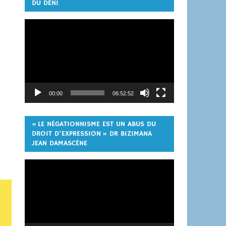
DU DÉNI
Lecteur
vidéo
00:00
06:52:52
« LE NÉGATIONNISME EST UN ABUS DU
DROIT D’EXPRESSION » DR BIZIMANA
JEAN DAMASCÈNE
Lecteur
vidéo