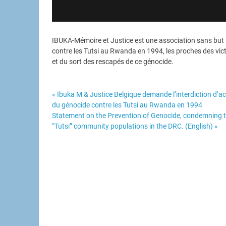
IBUKA-Mémoire et Justice est une association sans but 
contre les Tutsi au Rwanda en 1994, les proches des vic
et du sort des rescapés de ce génocide.
« Ibuka M & Justice Belgique demande l’interdiction d’a
du génocide contre les Tutsi au Rwanda en 1994
Navigation
Statement on the Prevention of Genocide, condemning 
de
“Tutsi” community populations in the DRC. (English) »
l’article